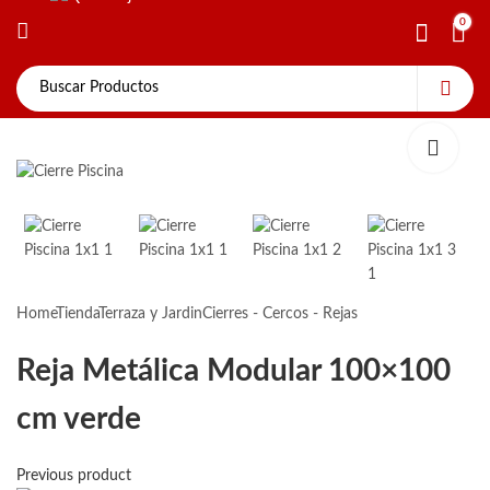
0
0
Home
Tienda
Terraza y Jardin
Cierres - Cercos - Rejas
Reja Metálica Modular 100×100
cm verde
Previous product